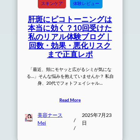
スキンケア
体験レビュー
肝斑にピコトーニングは
本当に効く？10回受けた
私のリアル体験ブログ｜
回数・効果・悪化リスク
まで正直レポ
「最近、頬にモヤッと広がるシミが気にな
る…」そんな悩みを抱えていませんか？ 私自
身、20代でフォトフェイシャル…
Read More
美容ナース
2025年7月23
/
Mei
日
/