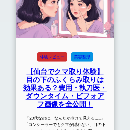
体験レビュー
美容整形
【仙台でクマ取り体験】
目の下のふくらみ取りは
効果ある？費用・執刀医・
ダウンタイム・ビフォア
フ画像を全公開！
「20代なのに、なんだか老けて見える……」
「コンシーラーでもクマが隠れない」目の下