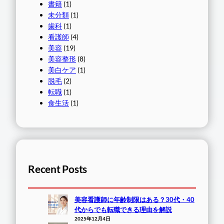
書籍
(1)
未分類
(1)
歯科
(1)
看護師
(4)
美容
(19)
美容整形
(8)
美白ケア
(1)
脱毛
(2)
転職
(1)
食生活
(1)
Recent Posts
美容看護師に年齢制限はある？30代・40
代からでも転職できる理由を解説
2025年12月4日