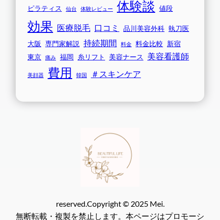
体験談
ピラティス
値段
仙台
体験レビュー
効果
医療脱毛
口コミ
品川美容外科
執刀医
持続期間
大阪
専門家解説
料金比較
新宿
料金
美容看護師
東京
福岡
糸リフト
美容ナース
痛み
費用
＃スキンケア
美顔器
韓国
reserved.Copyright © 2025 Mei.
無断転載・複製を禁止します。本ページはプロモーシ