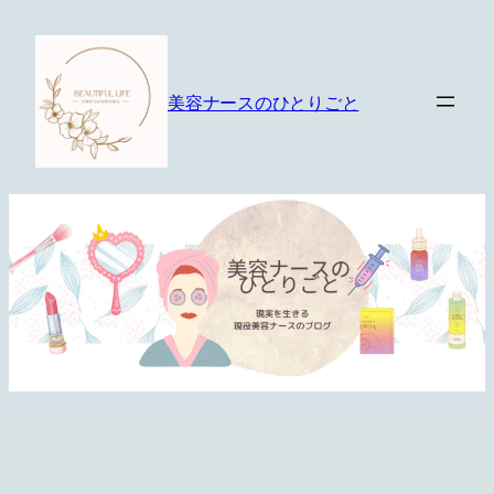
内
容
を
美容ナースのひとりごと
ス
キ
ッ
プ