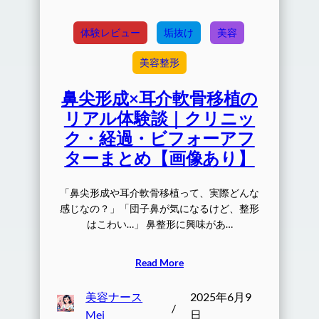
体験レビュー
垢抜け
美容
美容整形
鼻尖形成×耳介軟骨移植の
リアル体験談｜クリニッ
ク・経過・ビフォーアフ
ターまとめ【画像あり】
「鼻尖形成や耳介軟骨移植って、実際どんな
感じなの？」「団子鼻が気になるけど、整形
はこわい…」 鼻整形に興味があ…
Read More
美容ナース
2025年6月9
/
Mei
日