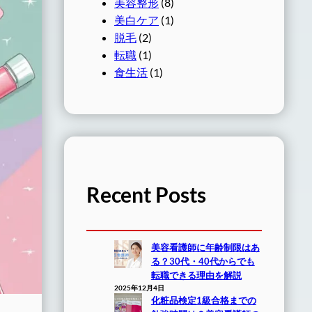
美容整形
(8)
美白ケア
(1)
脱毛
(2)
転職
(1)
食生活
(1)
Recent Posts
美容看護師に年齢制限はあ
る？30代・40代からでも
転職できる理由を解説
2025年12月4日
化粧品検定1級合格までの