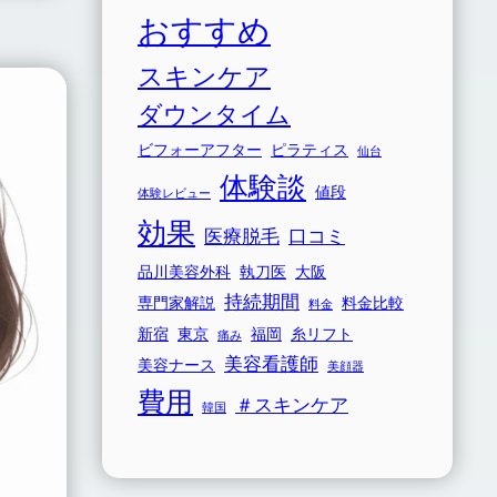
おすすめ
スキンケア
ダウンタイム
ビフォーアフター
ピラティス
仙台
体験談
値段
体験レビュー
効果
医療脱毛
口コミ
品川美容外科
執刀医
大阪
持続期間
専門家解説
料金比較
料金
新宿
東京
福岡
糸リフト
痛み
美容看護師
美容ナース
美顔器
費用
＃スキンケア
韓国