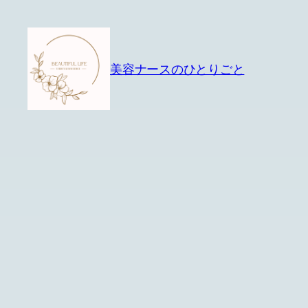
内
容
を
美容ナースのひとりごと
ス
キ
ッ
プ