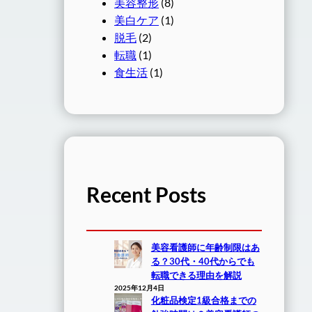
美容整形
(8)
美白ケア
(1)
脱毛
(2)
転職
(1)
食生活
(1)
Recent Posts
美容看護師に年齢制限はあ
る？30代・40代からでも
転職できる理由を解説
2025年12月4日
化粧品検定1級合格までの