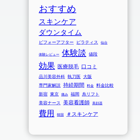
おすすめ
スキンケア
ダウンタイム
ビフォーアフター
ピラティス
仙台
体験談
値段
体験レビュー
効果
医療脱毛
口コミ
品川美容外科
執刀医
大阪
持続期間
専門家解説
料金比較
料金
新宿
東京
福岡
糸リフト
痛み
美容看護師
美容ナース
美顔器
費用
＃スキンケア
韓国