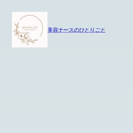
内
容
を
美容ナースのひとりごと
ス
キ
ッ
プ