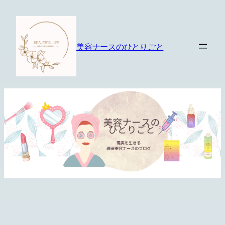
内
容
を
美容ナースのひとりごと
ス
キ
ッ
プ