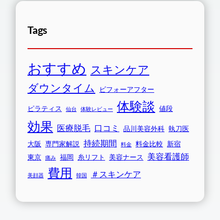
Tags
おすすめ
スキンケア
ダウンタイム
ビフォーアフター
体験談
ピラティス
値段
仙台
体験レビュー
効果
医療脱毛
口コミ
品川美容外科
執刀医
持続期間
大阪
専門家解説
料金比較
新宿
料金
美容看護師
東京
福岡
糸リフト
美容ナース
痛み
費用
＃スキンケア
美顔器
韓国