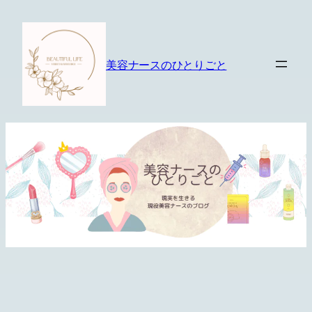
内
容
を
美容ナースのひとりごと
ス
キ
ッ
プ