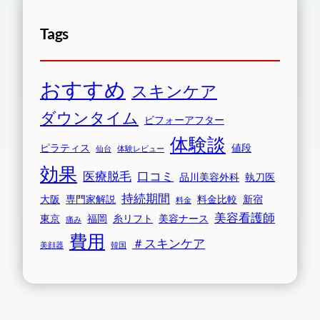
Tags
おすすめ
スキンケア
ダウンタイム
ビフォーアフター
体験談
ピラティス
値段
仙台
体験レビュー
効果
医療脱毛
口コミ
品川美容外科
執刀医
持続期間
大阪
専門家解説
料金比較
新宿
料金
美容看護師
東京
福岡
糸リフト
美容ナース
痛み
費用
＃スキンケア
美顔器
韓国