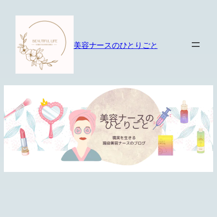
内
容
を
美容ナースのひとりごと
ス
キ
ッ
プ