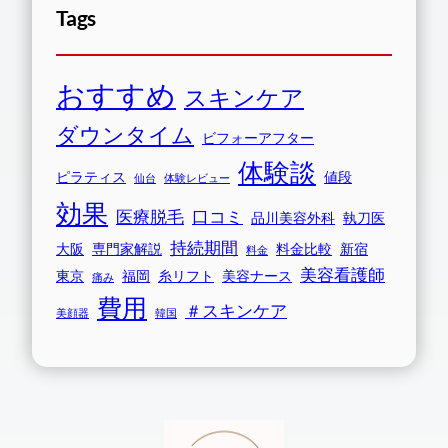
Tags
おすすめ
スキンケア
ダウンタイム
ビフォーアフター
体験談
ピラティス
値段
仙台
体験レビュー
効果
医療脱毛
口コミ
品川美容外科
執刀医
持続期間
大阪
専門家解説
料金比較
新宿
料金
美容看護師
東京
福岡
糸リフト
美容ナース
痛み
費用
＃スキンケア
美顔器
韓国