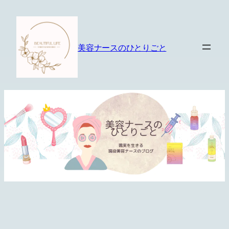
内
容
を
美容ナースのひとりごと
ス
キ
ッ
プ