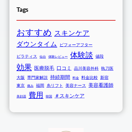
Tags
おすすめ
スキンケア
ダウンタイム
ビフォーアフター
体験談
ピラティス
値段
仙台
体験レビュー
効果
医療脱毛
口コミ
品川美容外科
執刀医
持続期間
大阪
専門家解説
料金比較
新宿
料金
美容看護師
東京
福岡
糸リフト
美容ナース
痛み
費用
＃スキンケア
美顔器
韓国