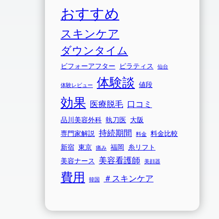
おすすめ
スキンケア
ダウンタイム
ビフォーアフター
ピラティス
仙台
体験談
値段
体験レビュー
効果
医療脱毛
口コミ
品川美容外科
執刀医
大阪
持続期間
専門家解説
料金比較
料金
新宿
東京
福岡
糸リフト
痛み
美容看護師
美容ナース
美顔器
費用
＃スキンケア
韓国