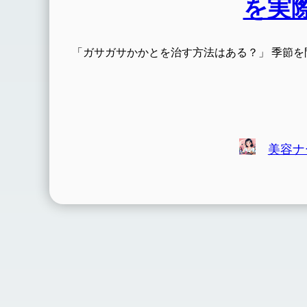
を実
「ガサガサかかとを治す方法はある？」 季節
美容ナ