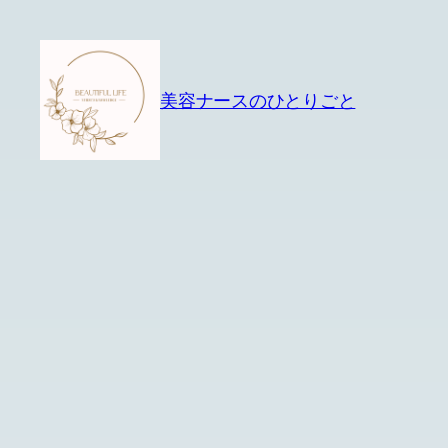
内
容
を
美容ナースのひとりごと
ス
キ
ッ
プ