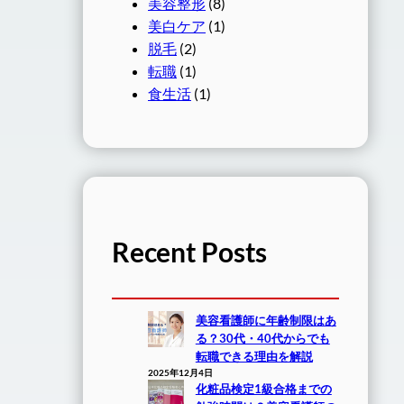
美容整形
(8)
美白ケア
(1)
脱毛
(2)
転職
(1)
食生活
(1)
Recent Posts
美容看護師に年齢制限はあ
る？30代・40代からでも
転職できる理由を解説
2025年12月4日
化粧品検定1級合格までの