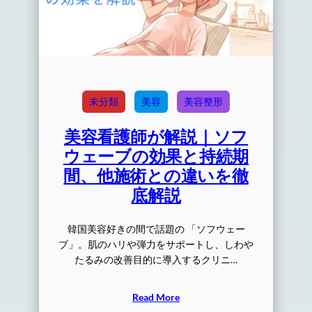
未分類
美容
美容整形
美容看護師が解説｜ソフ
ウェーブの効果と持続期
間、他施術との違いを徹
底解説
韓国美容好きの間で話題の 「ソフウェー
ブ」。肌のハリや弾力をサポートし、しわや
たるみの改善目的に導入するクリニ…
Read More