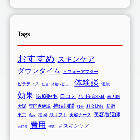
Tags
おすすめ
スキンケア
ダウンタイム
ビフォーアフター
体験談
ピラティス
値段
仙台
体験レビュー
効果
医療脱毛
口コミ
品川美容外科
執刀医
持続期間
大阪
専門家解説
料金比較
新宿
料金
美容看護師
東京
福岡
糸リフト
美容ナース
痛み
費用
＃スキンケア
美顔器
韓国