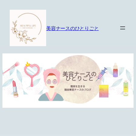
内
容
を
美容ナースのひとりごと
ス
キ
ッ
プ