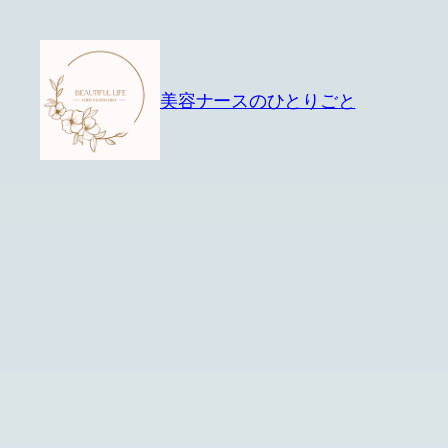
内
容
を
美容ナースのひとりごと
ス
キ
ッ
プ