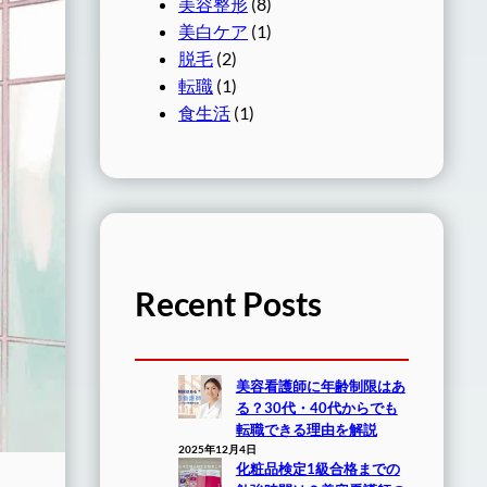
美容整形
(8)
美白ケア
(1)
脱毛
(2)
転職
(1)
食生活
(1)
Recent Posts
美容看護師に年齢制限はあ
る？30代・40代からでも
転職できる理由を解説
2025年12月4日
化粧品検定1級合格までの