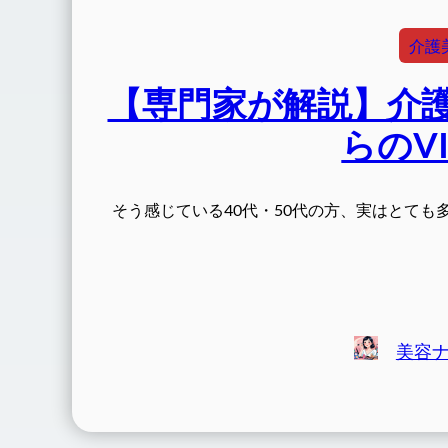
介護
【専門家が解説】介護
らのV
そう感じている40代・50代の方、実はとても
美容ナ