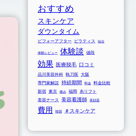
おすすめ
スキンケア
ダウンタイム
ビフォーアフター
ピラティス
仙台
体験談
値段
体験レビュー
効果
医療脱毛
口コミ
品川美容外科
執刀医
大阪
持続期間
専門家解説
料金比較
料金
新宿
東京
福岡
糸リフト
痛み
美容看護師
美容ナース
美顔器
費用
＃スキンケア
韓国