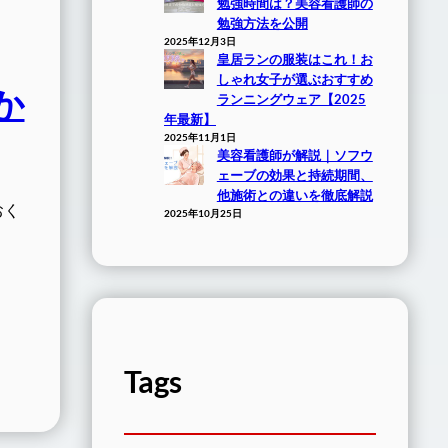
勉強時間は？美容看護師の
勉強方法を公開
2025年12月3日
皇居ランの服装はこれ！お
しゃれ女子が選ぶおすすめ
か
ランニングウェア【2025
年最新】
2025年11月1日
美容看護師が解説｜ソフウ
ェーブの効果と持続期間、
他施術との違いを徹底解説
おく
2025年10月25日
Tags