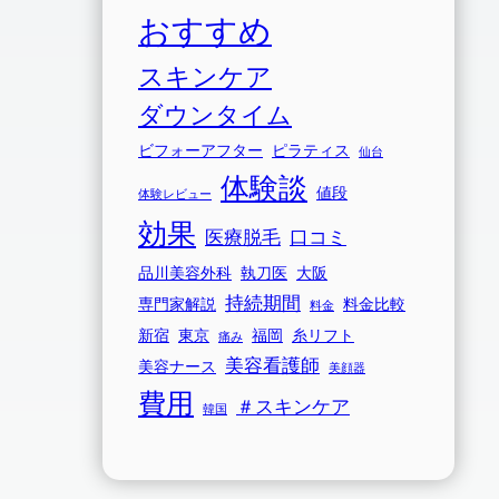
おすすめ
スキンケア
ダウンタイム
ビフォーアフター
ピラティス
仙台
体験談
値段
体験レビュー
効果
医療脱毛
口コミ
品川美容外科
執刀医
大阪
持続期間
専門家解説
料金比較
料金
新宿
東京
福岡
糸リフト
痛み
美容看護師
美容ナース
美顔器
費用
＃スキンケア
韓国