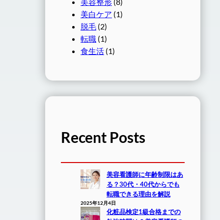
美容整形
(8)
美白ケア
(1)
脱毛
(2)
転職
(1)
食生活
(1)
Recent Posts
美容看護師に年齢制限はあ
る？30代・40代からでも
転職できる理由を解説
2025年12月4日
化粧品検定1級合格までの