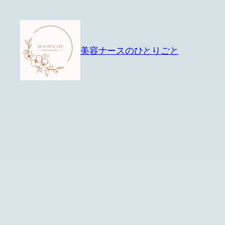
内
容
を
美容ナースのひとりごと
ス
キ
ッ
プ