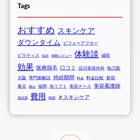
Tags
おすすめ
スキンケア
ダウンタイム
ビフォーアフター
体験談
ピラティス
値段
仙台
体験レビュー
効果
医療脱毛
口コミ
品川美容外科
執刀医
持続期間
大阪
専門家解説
料金比較
新宿
料金
美容看護師
東京
福岡
糸リフト
美容ナース
痛み
費用
＃スキンケア
美顔器
韓国