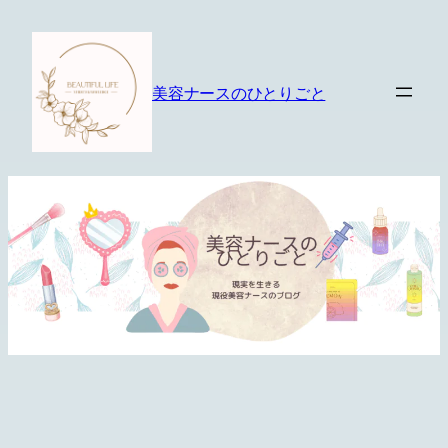
内
容
を
美容ナースのひとりごと
ス
キ
ッ
プ