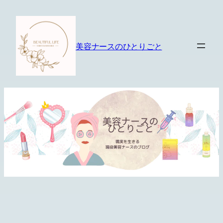
内
容
を
美容ナースのひとりごと
ス
キ
ッ
プ