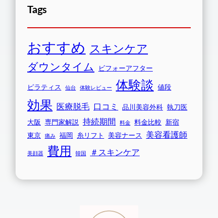
Tags
おすすめ
スキンケア
ダウンタイム
ビフォーアフター
体験談
ピラティス
値段
仙台
体験レビュー
効果
医療脱毛
口コミ
品川美容外科
執刀医
持続期間
大阪
専門家解説
料金比較
新宿
料金
美容看護師
東京
福岡
糸リフト
美容ナース
痛み
費用
＃スキンケア
美顔器
韓国