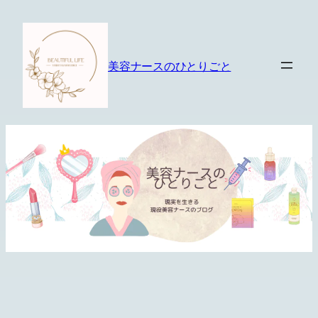
内
容
を
美容ナースのひとりごと
ス
キ
ッ
プ