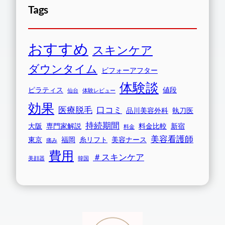
Tags
おすすめ
スキンケア
ダウンタイム
ビフォーアフター
体験談
ピラティス
値段
仙台
体験レビュー
効果
医療脱毛
口コミ
品川美容外科
執刀医
持続期間
大阪
専門家解説
料金比較
新宿
料金
美容看護師
東京
福岡
糸リフト
美容ナース
痛み
費用
＃スキンケア
美顔器
韓国