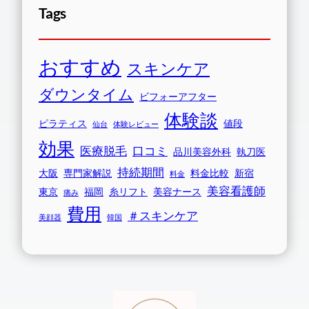
Tags
おすすめ
スキンケア
ダウンタイム
ビフォーアフター
体験談
ピラティス
値段
仙台
体験レビュー
効果
医療脱毛
口コミ
品川美容外科
執刀医
持続期間
大阪
専門家解説
料金比較
新宿
料金
美容看護師
東京
福岡
糸リフト
美容ナース
痛み
費用
＃スキンケア
美顔器
韓国