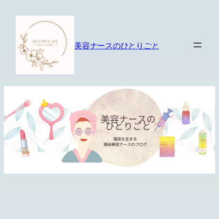
内
容
を
美容ナースのひとりごと
ス
キ
ッ
プ