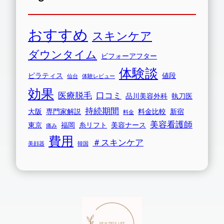
おすすめ
スキンケア
ダウンタイム
ビフォーアフター
体験談
ピラティス
値段
仙台
体験レビュー
効果
医療脱毛
口コミ
品川美容外科
執刀医
持続期間
大阪
専門家解説
料金比較
新宿
料金
美容看護師
東京
福岡
糸リフト
美容ナース
痛み
費用
＃スキンケア
美顔器
韓国