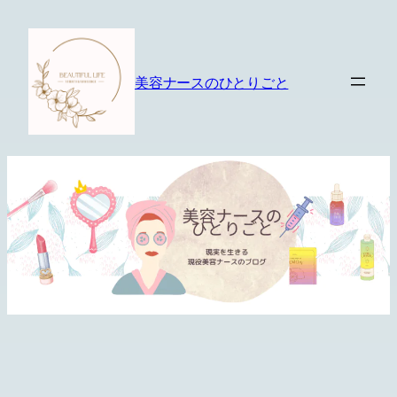
内
容
を
美容ナースのひとりごと
ス
キ
ッ
プ