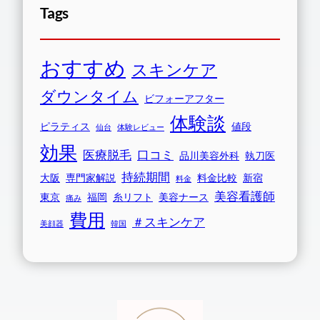
Tags
おすすめ
スキンケア
ダウンタイム
ビフォーアフター
体験談
ピラティス
値段
仙台
体験レビュー
効果
医療脱毛
口コミ
品川美容外科
執刀医
持続期間
大阪
専門家解説
料金比較
新宿
料金
美容看護師
東京
福岡
糸リフト
美容ナース
痛み
費用
＃スキンケア
美顔器
韓国