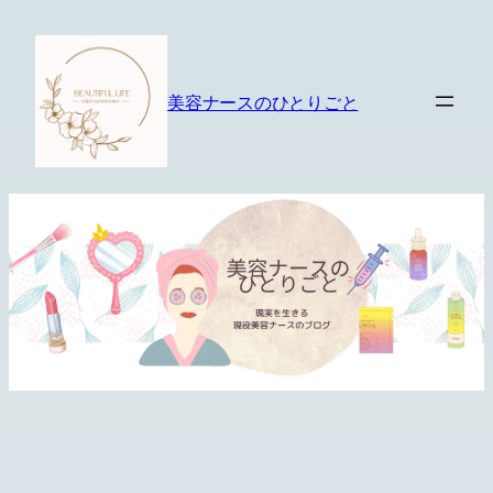
内
容
を
美容ナースのひとりごと
ス
キ
ッ
プ