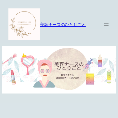
内
容
を
美容ナースのひとりごと
ス
キ
ッ
プ