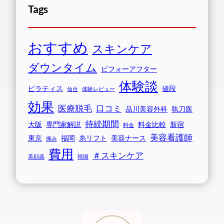
Tags
おすすめ
スキンケア
ダウンタイム
ビフォーアフター
体験談
ピラティス
値段
仙台
体験レビュー
効果
医療脱毛
口コミ
品川美容外科
執刀医
持続期間
大阪
専門家解説
料金比較
新宿
料金
美容看護師
東京
福岡
糸リフト
美容ナース
痛み
費用
＃スキンケア
美顔器
韓国