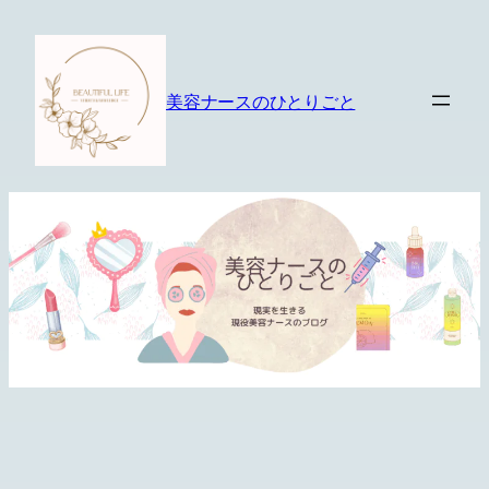
内
容
を
美容ナースのひとりごと
ス
キ
ッ
プ