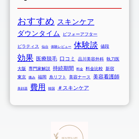
おすすめ
スキンケア
ダウンタイム
ビフォーアフター
体験談
ピラティス
値段
仙台
体験レビュー
効果
医療脱毛
口コミ
品川美容外科
執刀医
持続期間
大阪
専門家解説
料金比較
新宿
料金
美容看護師
東京
福岡
糸リフト
美容ナース
痛み
費用
＃スキンケア
美顔器
韓国