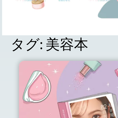
タグ:
美容本