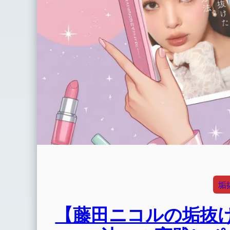
垢
【藤田ニコルの垢抜け