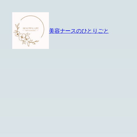
内
容
を
美容ナースのひとりごと
ス
キ
ッ
プ