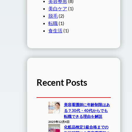
美容整形
(8)
美白ケア
(1)
脱毛
(2)
転職
(1)
食生活
(1)
Recent Posts
美容看護師に年齢制限はあ
る？30代・40代からでも
転職できる理由を解説
2025年12月4日
化粧品検定1級合格までの