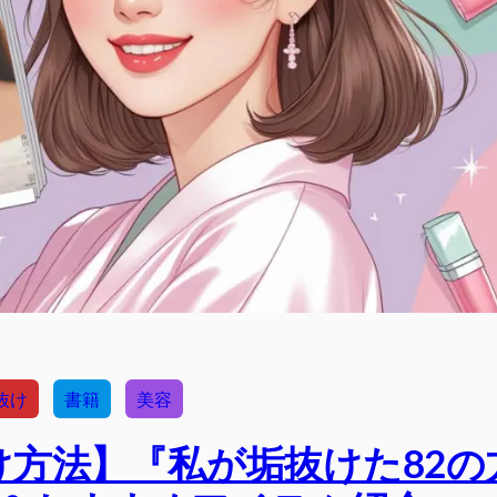
抜け
書籍
美容
方法】『私が垢抜けた82の