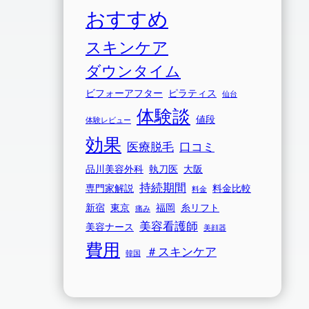
おすすめ
スキンケア
ダウンタイム
ビフォーアフター
ピラティス
仙台
体験談
値段
体験レビュー
効果
医療脱毛
口コミ
品川美容外科
執刀医
大阪
持続期間
専門家解説
料金比較
料金
新宿
東京
福岡
糸リフト
痛み
美容看護師
美容ナース
美顔器
費用
＃スキンケア
韓国