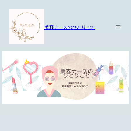
内
容
を
美容ナースのひとりごと
ス
キ
ッ
プ