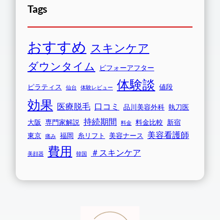
Tags
おすすめ
スキンケア
ダウンタイム
ビフォーアフター
体験談
ピラティス
値段
仙台
体験レビュー
効果
医療脱毛
口コミ
品川美容外科
執刀医
持続期間
大阪
専門家解説
料金比較
新宿
料金
美容看護師
東京
福岡
糸リフト
美容ナース
痛み
費用
＃スキンケア
美顔器
韓国