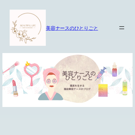
内
容
を
美容ナースのひとりごと
ス
キ
ッ
プ