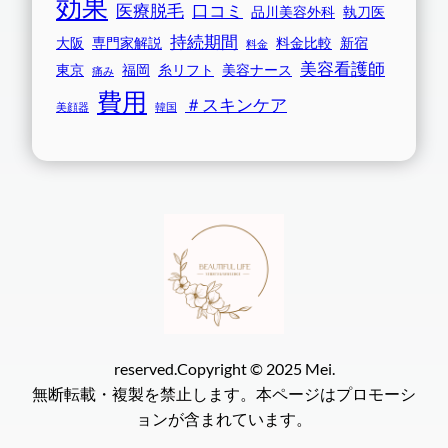
効果
医療脱毛
口コミ
品川美容外科
執刀医
持続期間
大阪
専門家解説
料金比較
新宿
料金
美容看護師
東京
福岡
糸リフト
美容ナース
痛み
費用
＃スキンケア
美顔器
韓国
reserved.Copyright © 2025 Mei.
無断転載・複製を禁止します。本ページはプロモーシ
ョンが含まれています。