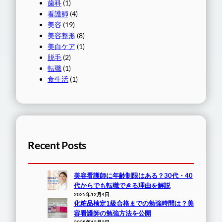
歯科
(1)
看護師
(4)
美容
(19)
美容整形
(8)
美白ケア
(1)
脱毛
(2)
転職
(1)
食生活
(1)
Recent Posts
美容看護師に年齢制限はある？30代・40
代からでも転職できる理由を解説
2025年12月4日
化粧品検定1級合格までの勉強時間は？美
容看護師の勉強方法を公開
2025年12月3日