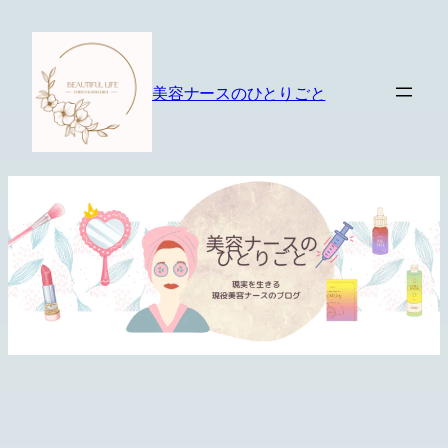
内
容
を
美容ナースのひとりごと
ス
キ
ッ
プ