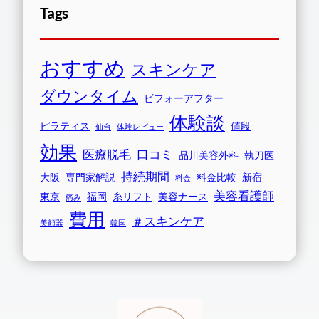
Tags
おすすめ
スキンケア
ダウンタイム
ビフォーアフター
体験談
ピラティス
値段
仙台
体験レビュー
効果
医療脱毛
口コミ
品川美容外科
執刀医
持続期間
大阪
専門家解説
料金比較
新宿
料金
美容看護師
東京
福岡
糸リフト
美容ナース
痛み
費用
＃スキンケア
美顔器
韓国