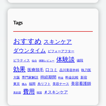
Tags
おすすめ
スキンケア
ダウンタイム
ビフォーアフター
体験談
ピラティス
値段
仙台
体験レビュー
効果
医療脱毛
口コミ
品川美容外科
執刀医
持続期間
大阪
専門家解説
料金比較
新宿
料金
美容看護師
東京
福岡
糸リフト
美容ナース
痛み
費用
＃スキンケア
美顔器
韓国