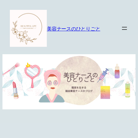
内
容
を
美容ナースのひとりごと
ス
キ
ッ
プ