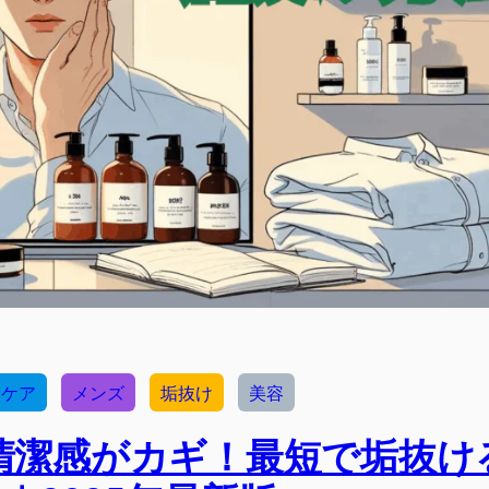
ンケア
メンズ
垢抜け
美容
清潔感がカギ！最短で垢抜け