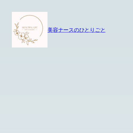
内
容
を
美容ナースのひとりごと
ス
キ
ッ
プ