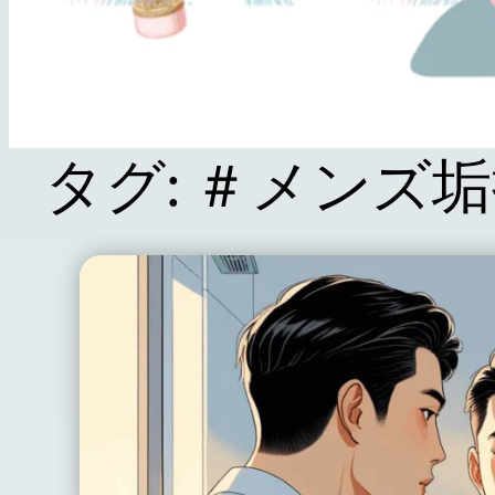
タグ:
＃メンズ垢