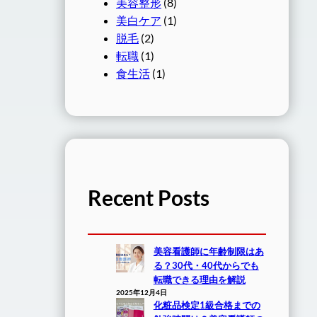
美容整形
(8)
美白ケア
(1)
脱毛
(2)
転職
(1)
食生活
(1)
Recent Posts
美容看護師に年齢制限はあ
る？30代・40代からでも
転職できる理由を解説
2025年12月4日
化粧品検定1級合格までの