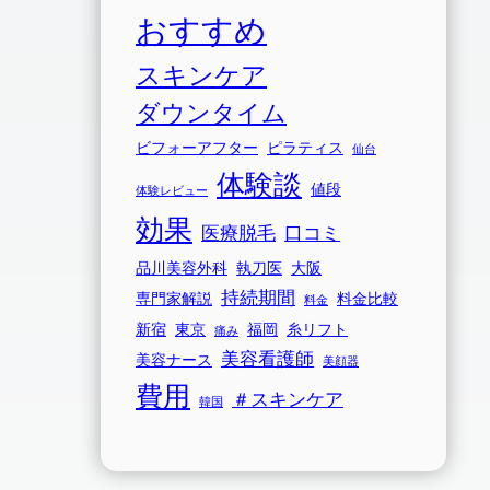
おすすめ
スキンケア
ダウンタイム
ビフォーアフター
ピラティス
仙台
体験談
値段
体験レビュー
効果
医療脱毛
口コミ
品川美容外科
執刀医
大阪
持続期間
専門家解説
料金比較
料金
新宿
東京
福岡
糸リフト
痛み
美容看護師
美容ナース
美顔器
費用
＃スキンケア
韓国