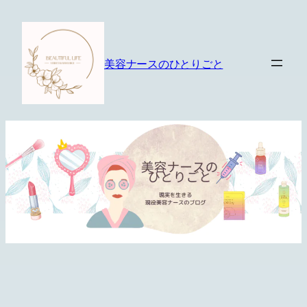
内
容
を
美容ナースのひとりごと
ス
キ
ッ
プ