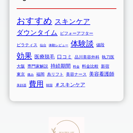
おすすめ
スキンケア
ダウンタイム
ビフォーアフター
体験談
ピラティス
値段
仙台
体験レビュー
効果
医療脱毛
口コミ
品川美容外科
執刀医
持続期間
大阪
専門家解説
料金比較
新宿
料金
美容看護師
東京
福岡
糸リフト
美容ナース
痛み
費用
＃スキンケア
美顔器
韓国