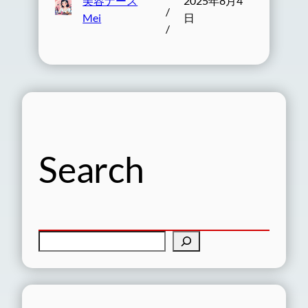
美容ナース
2025年8月4
/
Mei
日
/
Search
検
索