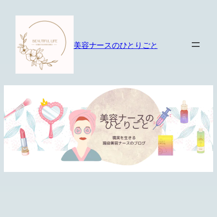
内
容
を
美容ナースのひとりごと
ス
キ
ッ
プ