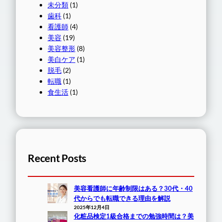
未分類
(1)
歯科
(1)
看護師
(4)
美容
(19)
美容整形
(8)
美白ケア
(1)
脱毛
(2)
転職
(1)
食生活
(1)
Recent Posts
美容看護師に年齢制限はある？30代・40
代からでも転職できる理由を解説
2025年12月4日
化粧品検定1級合格までの勉強時間は？美