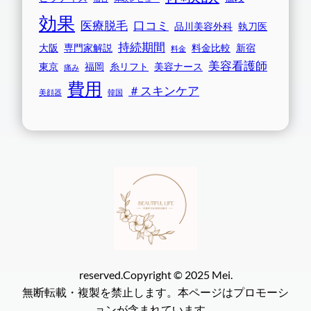
効果
医療脱毛
口コミ
品川美容外科
執刀医
持続期間
大阪
専門家解説
料金比較
新宿
料金
美容看護師
東京
福岡
糸リフト
美容ナース
痛み
費用
＃スキンケア
美顔器
韓国
reserved.Copyright © 2025 Mei.
無断転載・複製を禁止します。本ページはプロモーシ
ョンが含まれています。