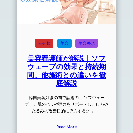
未分類
美容
美容整形
美容看護師が解説｜ソフ
ウェーブの効果と持続期
間、他施術との違いを徹
底解説
韓国美容好きの間で話題の 「ソフウェー
ブ」。肌のハリや弾力をサポートし、しわや
たるみの改善目的に導入するクリニ…
Read More