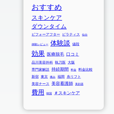
おすすめ
スキンケア
ダウンタイム
ビフォーアフター
ピラティス
仙台
体験談
値段
体験レビュー
効果
医療脱毛
口コミ
品川美容外科
執刀医
大阪
持続期間
専門家解説
料金比較
料金
新宿
東京
福岡
糸リフト
痛み
美容看護師
美容ナース
美顔器
費用
＃スキンケア
韓国