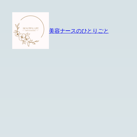
内
容
を
美容ナースのひとりごと
ス
キ
ッ
プ