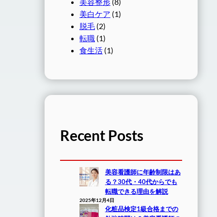
美容整形
(8)
美白ケア
(1)
脱毛
(2)
転職
(1)
食生活
(1)
Recent Posts
美容看護師に年齢制限はあ
る？30代・40代からでも
転職できる理由を解説
2025年12月4日
化粧品検定1級合格までの