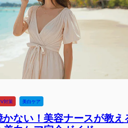
UV対策
美白ケア
焼かない！美容ナースが教え