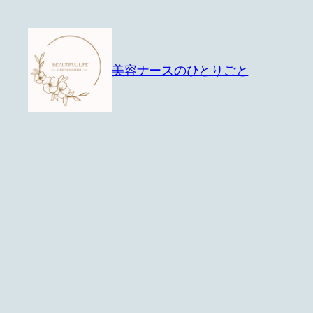
内
容
を
美容ナースのひとりごと
ス
キ
ッ
プ