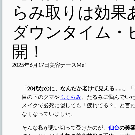
らみ取りは効果
ダウンタイム・
開！
2025年6月17日
美容ナースMei
「20代なのに、なんだか老けて見える……」
目の下のクマや
ふくらみ
、たるみに悩んでい
メイクで必死に隠しても「疲れてる？」と言
なくなっていました。
そんな私が思い切って受けたのが、
仙台
の美容