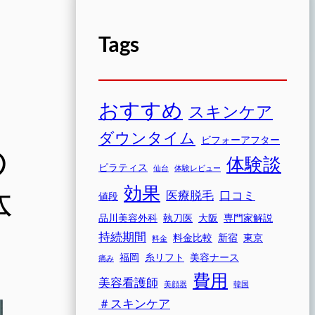
Tags
おすすめ
スキンケア
ダウンタイム
ビフォーアフター
の
体験談
ピラティス
仙台
体験レビュー
効果
体
医療脱毛
口コミ
値段
品川美容外科
執刀医
大阪
専門家解説
持続期間
料金比較
新宿
東京
料金
福岡
糸リフト
美容ナース
痛み
費用
美容看護師
美顔器
韓国
＃スキンケア