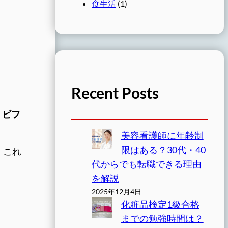
食生活
(1)
Recent Posts
。
・ビフ
美容看護師に年齢制
限はある？30代・40
、これ
代からでも転職できる理由
を解説
2025年12月4日
化粧品検定1級合格
までの勉強時間は？